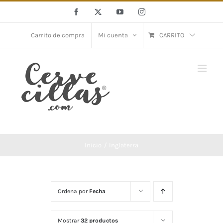
Saltar
Facebook
X
YouTube
Instagram
al
contenido
Carrito de compra
Mi cuenta
CARRITO
Inicio
Inglaterra
Ordena por
Fecha
Mostrar
32 productos