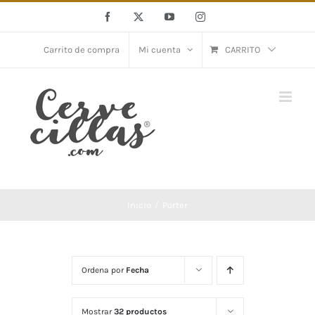
Saltar
Facebook
X
YouTube
Instagram
al
contenido
Carrito de compra
Mi cuenta
CARRITO
Inicio
Porter
Ordena por
Fecha
Mostrar
32 productos