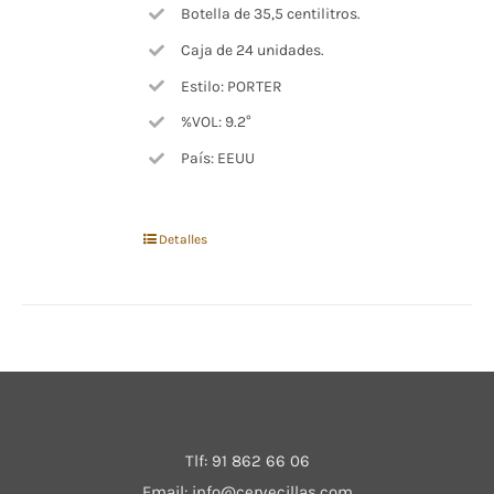
Botella de 35,5 centilitros.
Caja de 24 unidades.
Estilo: PORTER
%VOL: 9.2°
País: EEUU
Detalles
Tlf:
91 862 66 06
Email:
info@cervecillas.com