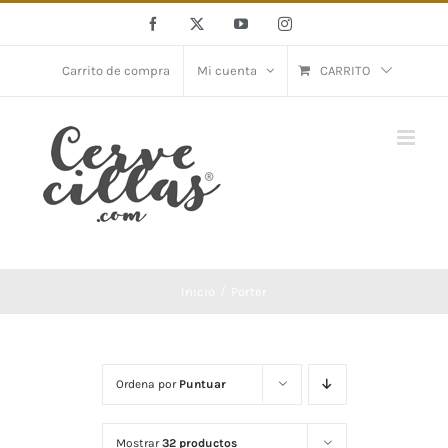
Saltar
Facebook
X
YouTube
Instagram
al
contenido
Carrito de compra
Mi cuenta
CARRITO
Inicio
Porter
Ordena por
Puntuar
Mostrar
32 productos