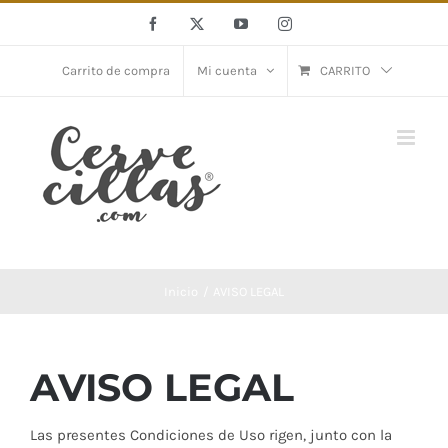
Saltar
Facebook
X
YouTube
Instagram
al
contenido
Carrito de compra
Mi cuenta
CARRITO
Inicio
AVISO LEGAL
AVISO LEGAL
Las presentes Condiciones de Uso rigen, junto con la