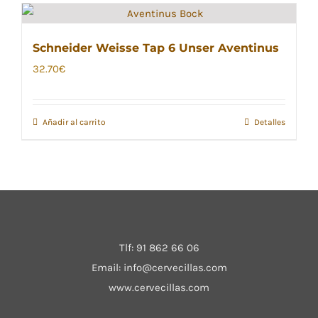
Schneider Weisse Tap 6 Unser Aventinus
32.70
€
Añadir al carrito
Detalles
Tlf:
91 862 66 06
Email:
info@cervecillas.com
www.cervecillas.com