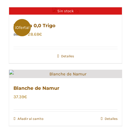
Sin stock
Bavaria 0,0 Trigo
¡Oferta!
El
El
28.68
€
35.52
€
precio
precio
original
actual
Detalles
era:
es:
35.52€.
28.68€.
Blanche de Namur
37.39
€
Añadir al carrito
Detalles