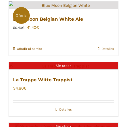
¡Oferta!
Blue Moon Belgian White Ale
El
El
41.40
€
50.40
€
precio
precio
original
actual
Añadir al carrito
Detalles
era:
es:
50.40€.
41.40€.
Sin stock
La Trappe Witte Trappist
34.80
€
Detalles
Sin stock