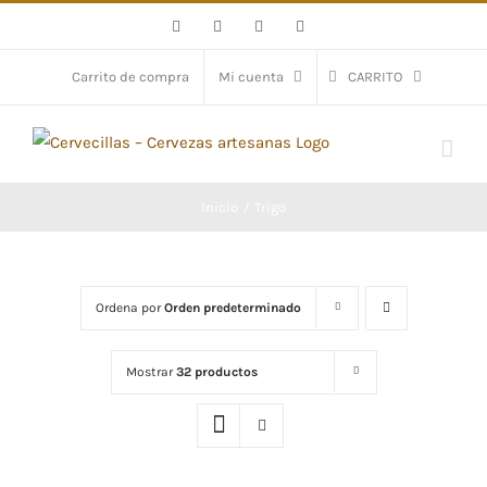
Saltar
Facebook
X
YouTube
Instagram
al
contenido
Carrito de compra
Mi cuenta
CARRITO
Inicio
Trigo
Ordena por
Orden predeterminado
Mostrar
32 productos