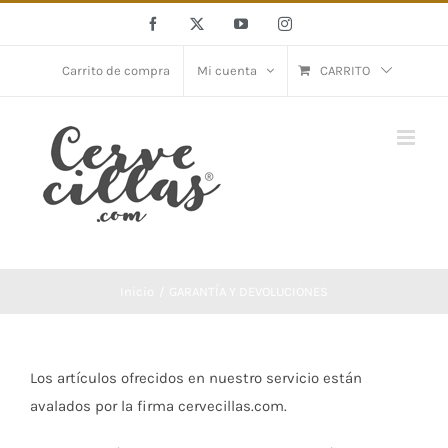
Saltar
Facebook
X
YouTube
Instagram
al
contenido
Carrito de compra
Mi cuenta
CARRITO
Inicio
GARANTÍA Y DEVOLUCIONES
Los artículos ofrecidos en nuestro servicio están
avalados por la firma cervecillas.com.