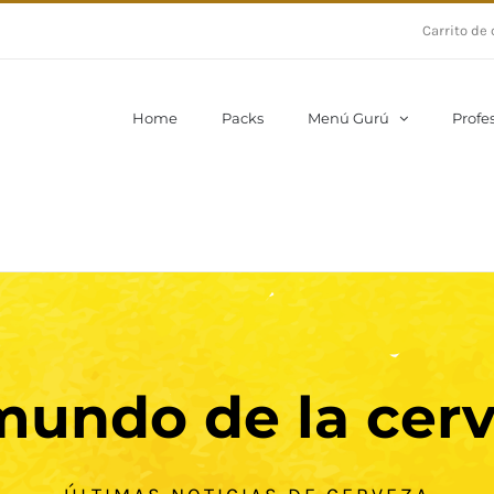
Carrito de
Home
Packs
Menú Gurú
Profe
mundo de la cer