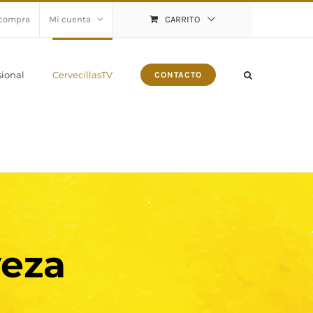
 compra
Mi cuenta
CARRITO
sional
CervecillasTV
CONTACTO
veza