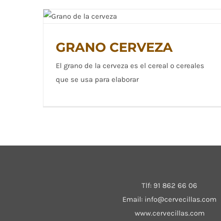
GRANO CERVEZA
GRANO CERVEZA
El grano de la cerveza es el cereal o cereales
que se usa para elaborar
Tlf:
91 862 66 06
Email:
info@cervecillas.com
www.cervecillas.com