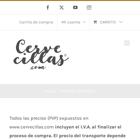
Saltar
Facebook
X
YouTube
Instagram
al
contenido
Carrito de compra
Mi cuenta
CARRITO
Inicio
ENVÍOS Y ENTREGA
Todos las precios (PVP) expuestos en
www.cervecillas.com
incluyen el I.V.A. al finalizar el
proceso de compra. El precio del transporte depende