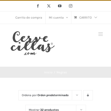
Saltar
Facebook
X
YouTube
Instagram
al
contenido
Carrito de compra
Mi cuenta
CARRITO
Inicio
Negras
Ordena por
Orden predeterminado
Mostrar
32 productos