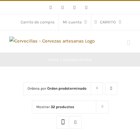
Saltar
Facebook
X
YouTube
Instagram
al
contenido
Carrito de compra
Mi cuenta
CARRITO
Inicio
Estados Unidos
Ordena por
Orden predeterminado
Mostrar
32 productos