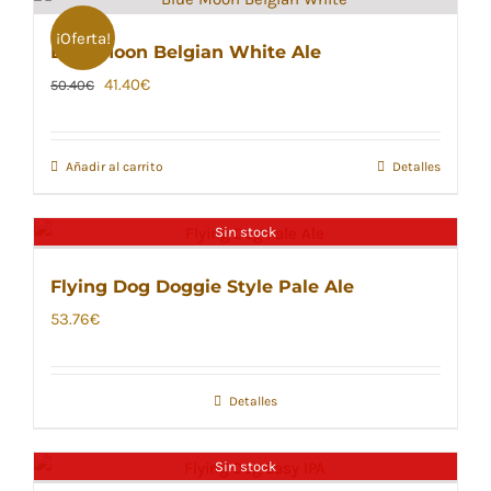
¡Oferta!
Blue Moon Belgian White Ale
El
El
41.40
€
50.40
€
precio
precio
original
actual
Añadir al carrito
Detalles
era:
es:
50.40€.
41.40€.
Sin stock
Flying Dog Doggie Style Pale Ale
53.76
€
Detalles
Sin stock