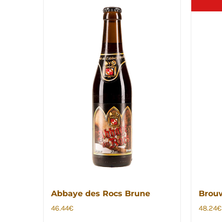
Abbaye des Rocs Brune
Brouw
46.44
€
48.24
€