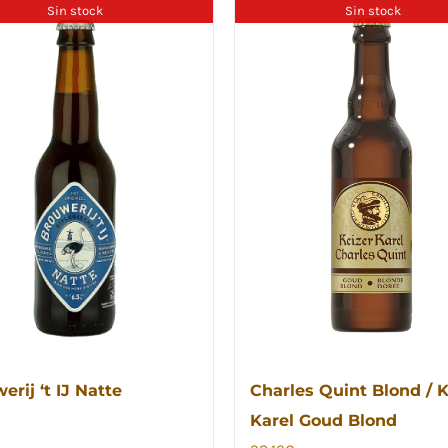
Sin stock
Sin stock
erij ‘t IJ Natte
Charles Quint Blond / K
Karel Goud Blond