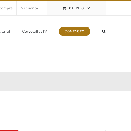
 compra
Mi cuenta
CARRITO
sional
CervecillasTV
CONTACTO