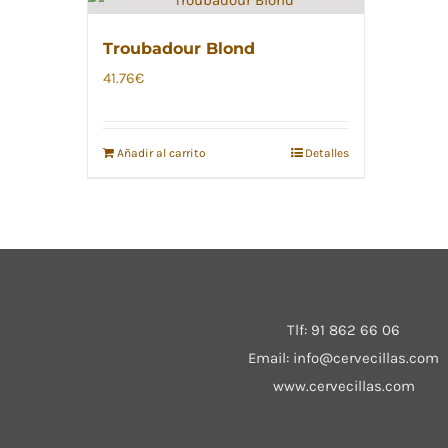
Troubadour Blond
41.76
€
Añadir al carrito
Detalles
Tlf:
91 862 66 06
Email:
info@cervecillas.com
www.cervecillas.com