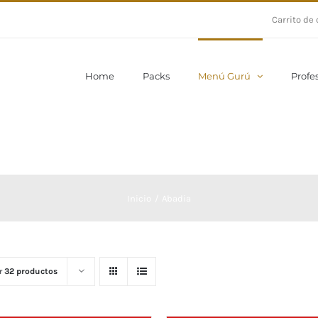
Carrito de
Home
Packs
Menú Gurú
Profe
Inicio
Abadia
r
32 productos