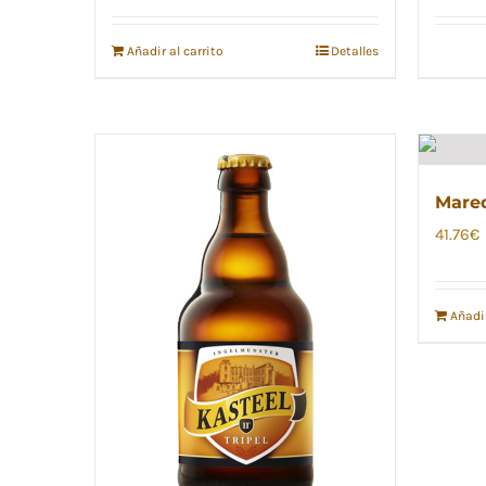
Añadir al carrito
Detalles
Mared
41.76
€
Añadir