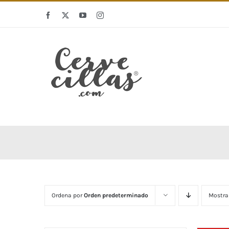
Saltar
Facebook
X
YouTube
Instagram
al
contenido
Ordena por
Orden predeterminado
Mostra