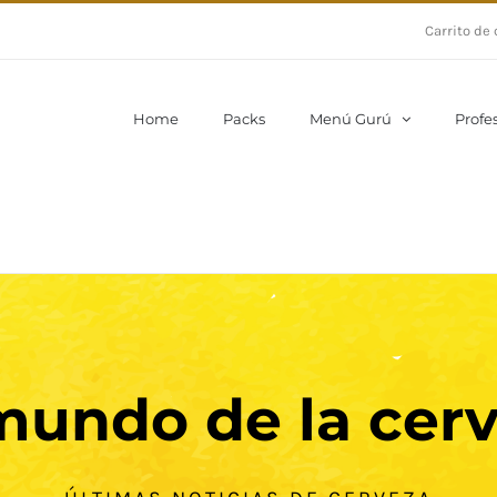
Carrito de
Home
Packs
Menú Gurú
Profe
mundo de la cer