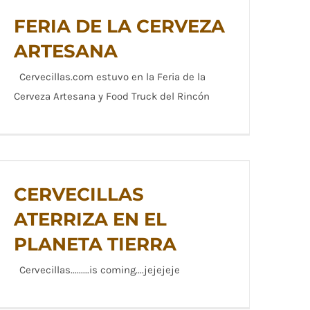
FERIA DE LA CERVEZA
ARTESANA
Cervecillas.com estuvo en la Feria de la
FERIA DE LA CERVEZA ARTESANA
Cerveza Artesana y Food Truck del Rincón
CERVECILLAS ATERRIZA EN EL
CERVECILLAS
PLANETA TIERRA
ATERRIZA EN EL
PLANETA TIERRA
Cervecillas.........is coming....jejejeje