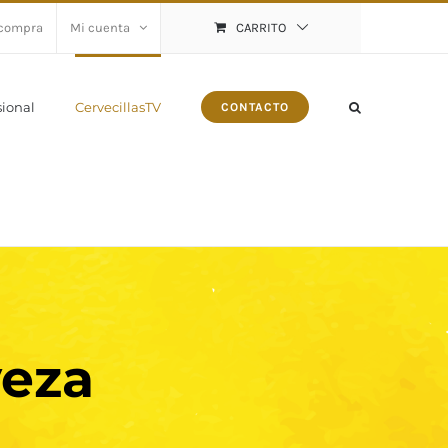
 compra
Mi cuenta
CARRITO
sional
CervecillasTV
CONTACTO
veza