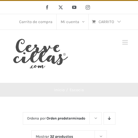
Saltar
Facebook
X
YouTube
Instagram
al
contenido
Carrito de compra
Mi cuenta
CARRITO
Inicio
Escocia
Ordena por
Orden predeterminado
Mostrar
32 productos