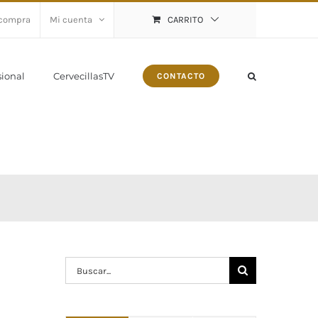
 compra
Mi cuenta
CARRITO
sional
CervecillasTV
CONTACTO
Buscar: