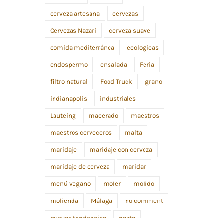
cerveza artesana
cervezas
Cervezas Nazarí
cerveza suave
comida mediterránea
ecologicas
endospermo
ensalada
Feria
filtro natural
Food Truck
grano
indianapolis
industriales
Lauteing
macerado
maestros
maestros cerveceros
malta
maridaje
maridaje con cerveza
maridaje de cerveza
maridar
menú vegano
moler
molido
molienda
Málaga
no comment
nuevas tendencias
pasta