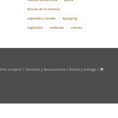
Rincón de la Victoria
separado y lavado
Sparging
vegetales
verduras
viernes
ómo comprar
Garantía y devoluciones
Envíos y entrega