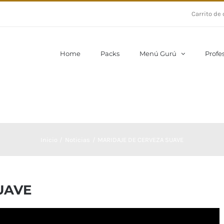
Carrito de
Home
Packs
Menú Gurú
Profe
Inicio
Noticias
MARIDAJE DE CERVEZA SUAVE
UAVE