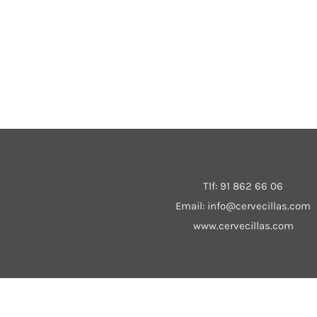
Tlf:
91 862 66 06
Email:
info@cervecillas.com
www.cervecillas.com