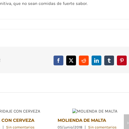
initiva, que no sean comidas de fuerte sabor.
!
Facebook
X
Reddit
LinkedIn
Tumblr
Pint
 CON CERVEZA
MOLIENDA DE MALTA
8
|
Sin comentarios
05/junio/2018
|
Sin comentarios