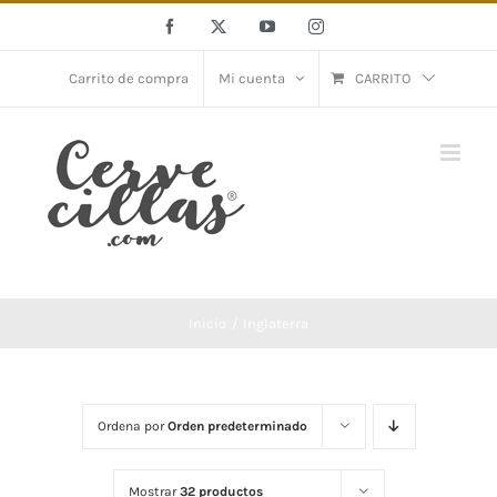
Saltar
Facebook
X
YouTube
Instagram
al
contenido
Carrito de compra
Mi cuenta
CARRITO
Inicio
Inglaterra
Ordena por
Orden predeterminado
Mostrar
32 productos