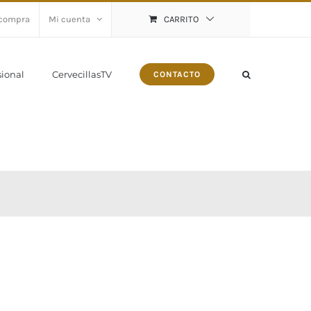
 compra
Mi cuenta
CARRITO
sional
CervecillasTV
CONTACTO