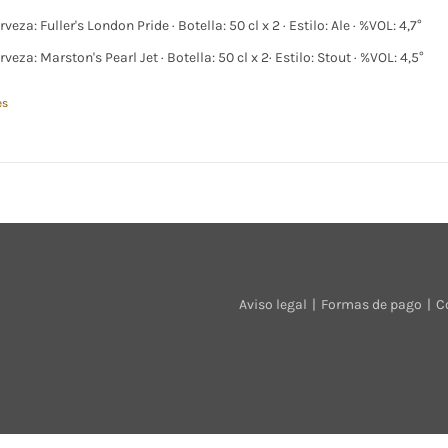
rveza: Fuller's London Pride · Botella: 50 cl x 2 · Estilo: Ale · %VOL: 4,7°
rveza: Marston's Pearl Jet · Botella: 50 cl x 2· Estilo: Stout · %VOL: 4,5°
es
Aviso legal
Formas de pago
C