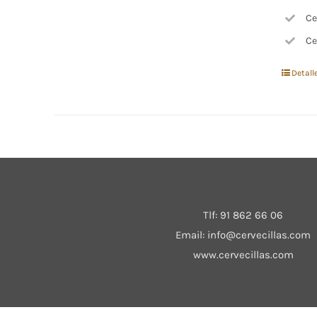
Ce
Ce
Detall
Tlf:
91 862 66 06
Email:
info@cervecillas.com
www.cervecillas.com