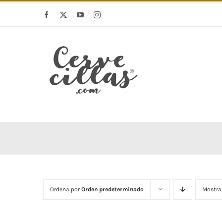
Saltar
Facebook
X
YouTube
Instagram
al
contenido
Ordena por
Orden predeterminado
Mostra