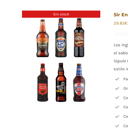
Sin stock
Sir E
29.83
€
Los in
el sabo
lúpulo 
estilo 
Pa
Or
Ce
Ce
Ce
Ce