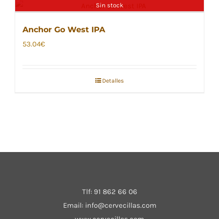
Sin stock
Anchor Go West IPA
53.04
€
Detalles
Tlf:
91 862 66 06
Email:
info@cervecillas.com