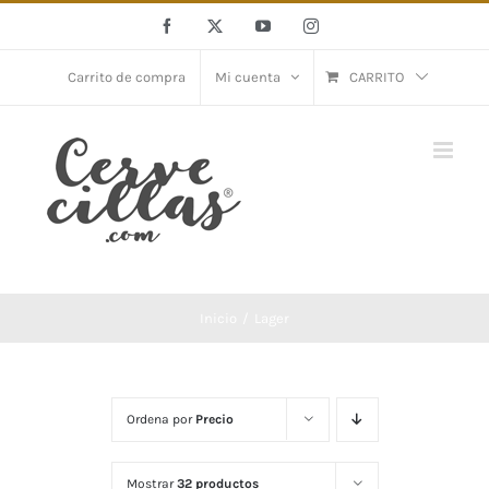
Saltar
Facebook
X
YouTube
Instagram
al
contenido
Carrito de compra
Mi cuenta
CARRITO
Inicio
Lager
Ordena por
Precio
Mostrar
32 productos