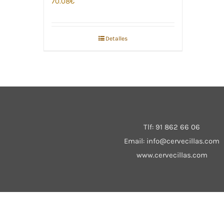
70.08
€
Detalles
Tlf:
91 862 66 06
Email:
info@cervecillas.com
www.cervecillas.com