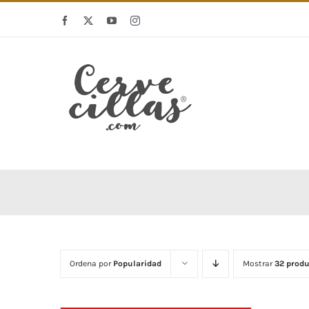
Saltar
Facebook
X
YouTube
Instagram
al
contenido
Ordena por
Popularidad
Mostrar
32 produ