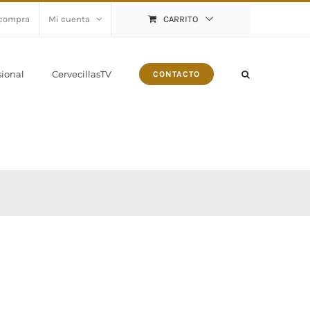
 compra
Mi cuenta
CARRITO
sional
CervecillasTV
CONTACTO