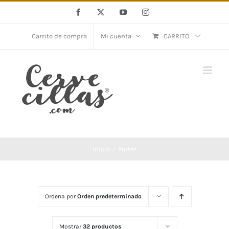
Saltar
Facebook
X
YouTube
Instagram
al
contenido
Carrito de compra
Mi cuenta
CARRITO
Inicio
Porter
Ordena por
Orden predeterminado
Mostrar
32 productos