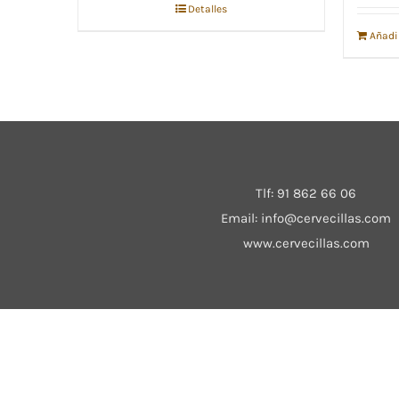
Detalles
Añadir
Tlf:
91 862 66 06
Email:
info@cervecillas.com
www.cervecillas.com