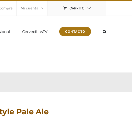
 compra
Mi cuenta
CARRITO
sional
CervecillasTV
CONTACTO
yle Pale Ale