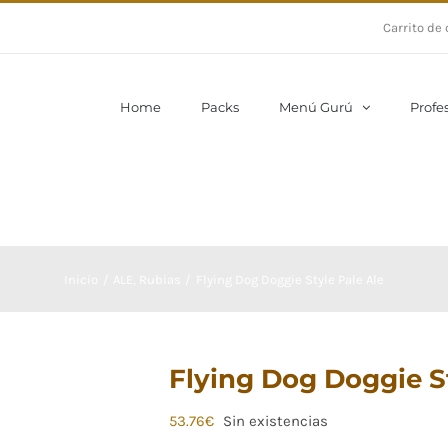
Carrito de
Home
Packs
Menú Gurú
Profe
Inicio
ALE
Rubias
Flying Dog Doggie Style Pale Ale
Flying Dog Doggie St
53.76
€
Sin existencias