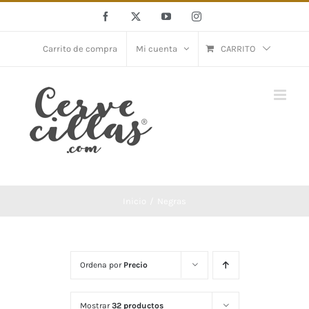
Saltar
Facebook
X
YouTube
Instagram
al
contenido
Carrito de compra
Mi cuenta
CARRITO
Inicio
Negras
Ordena por
Precio
Mostrar
32 productos