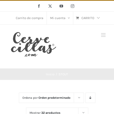
Saltar
Facebook
X
YouTube
Instagram
al
contenido
Carrito de compra
Mi cuenta
CARRITO
Inicio
STOUT
Ordena por
Orden predeterminado
Mostrar
32 productos