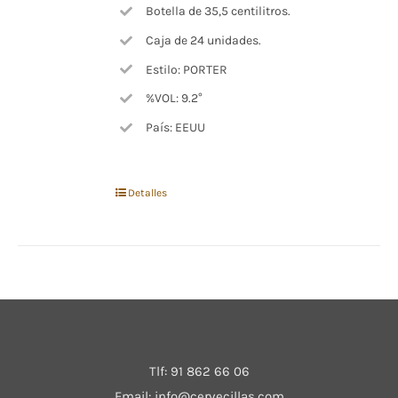
Botella de 35,5 centilitros.
Caja de 24 unidades.
Estilo: PORTER
%VOL: 9.2°
País: EEUU
Detalles
Tlf:
91 862 66 06
Email:
info@cervecillas.com