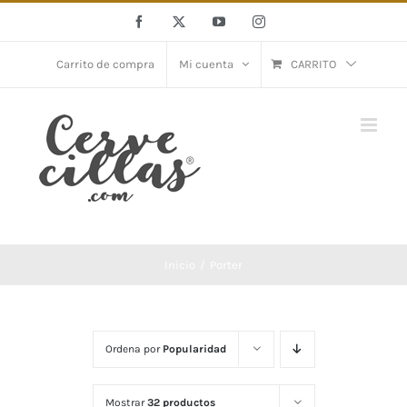
Saltar
Facebook
X
YouTube
Instagram
al
contenido
Carrito de compra
Mi cuenta
CARRITO
Inicio
Porter
Ordena por
Popularidad
Mostrar
32 productos